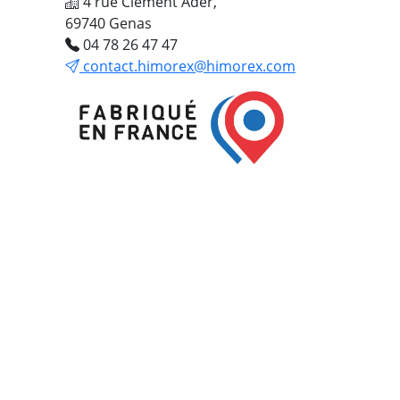
4 rue Clément Ader,
69740 Genas
04 78 26 47 47
contact.himorex@himorex.com