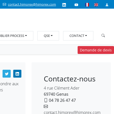
contact.himorex@himorex.com
BLIER PROCESS
QSE
CONTACT
Demande de devis
Contactez-nous
pondre aux
4 rue Clément Ader
es
69740 Genas
04 78 26 47 47
contact.himorex@himorex.com