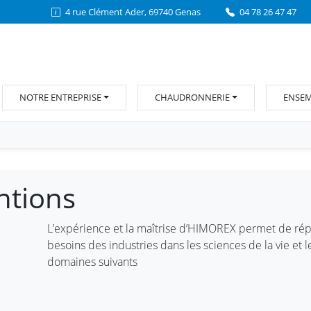
4 rue Clément Ader, 69740 Genas
04 78 26 47 47
NOTRE ENTREPRISE
CHAUDRONNERIE
ENSEM
ntions
L’expérience et la maîtrise d’HIMOREX permet de ré
besoins des industries dans les sciences de la vie et l
domaines suivants